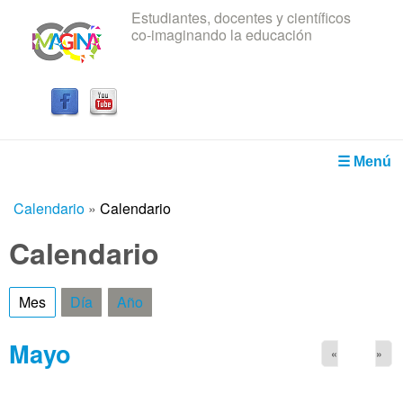
Estudiantes, docentes y científicos
Pasar al contenido principal
co-imaginando la educación
IRICE
☰ Menú
Calendario
»
Calendario
Usted está aquí
Calendario
Mes
(solapa activa)
Día
Año
Mayo
«
»