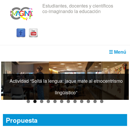
Estudiantes, docentes y científicos
Pasar al contenido principal
co-imaginando la educación
IRICE
☰ Menú
Actividad “Soltá la lengua: jaque mate al etnocentrismo
lingüístico”
Propuesta