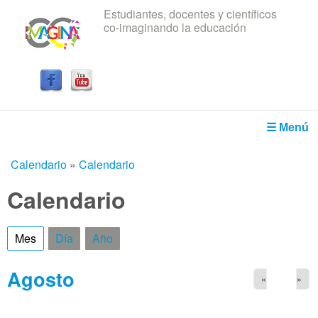
Estudiantes, docentes y científicos
Pasar al contenido principal
co-imaginando la educación
IRICE
☰ Menú
Calendario
»
Calendario
Usted está aquí
Calendario
Mes
(solapa activa)
Día
Año
Agosto
«
»