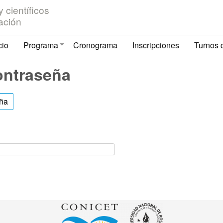
Pasar al contenido principal
 científicos
ación
cio
Programa
Cronograma
Inscripciones
Turnos 
ontraseña
eña
(solapa activa)