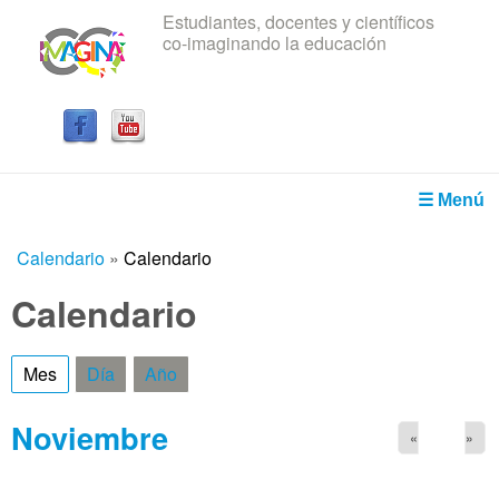
Estudiantes, docentes y científicos
Pasar al contenido principal
co-imaginando la educación
IRICE
☰ Menú
Calendario
»
Calendario
Usted está aquí
Calendario
Mes
(solapa activa)
Día
Año
Noviembre
«
»