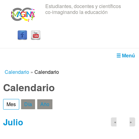
Estudiantes, docentes y científicos
Pasar al contenido principal
co-imaginando la educación
IRICE
☰ Menú
Calendario
»
Calendario
Usted está aquí
Calendario
Mes
(solapa activa)
Día
Año
Julio
«
»