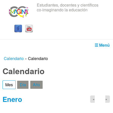
Estudiantes, docentes y científicos
Pasar al contenido principal
co-imaginando la educación
IRICE
☰ Menú
Calendario
»
Calendario
Usted está aquí
Calendario
Mes
(solapa activa)
Día
Año
Enero
«
»