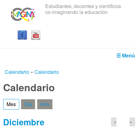
Estudiantes, docentes y científicos
Pasar al contenido principal
co-imaginando la educación
IRICE
☰ Menú
Calendario
»
Calendario
Usted está aquí
Calendario
Mes
(solapa activa)
Día
Año
Diciembre
«
»