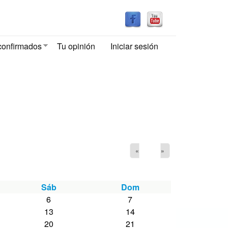
confirmados
Tu opinión
Iniciar sesión
«
»
Sáb
Dom
6
7
13
14
20
21