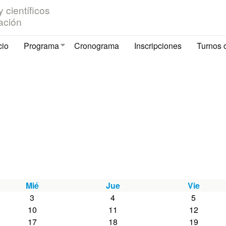
Pasar al contenido principal
 científicos
ación
cio
Programa
Cronograma
Inscripciones
Turnos 
Mié
Jue
Vie
3
4
5
10
11
12
17
18
19