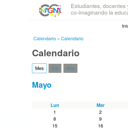
Estudiantes, docentes y
IRICE
co-imaginando la educ
Ini
Calendario
»
Calendario
Usted está aquí
Calendario
Mes
(solapa activa)
Día
Año
Mayo
Lun
Mar
1
2
8
9
15
16